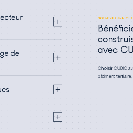
secteur
NOTRE VALEUR AJOUT
Bénéfic
construi
avec C
age de
Choisir CUBIC33 
bâtiment tertiair
ues