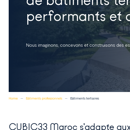
performants et 
Nous imaginons, concevons et construisons des es
Home
Bâtiments professionnels
Bâtiments tertiaires
CUBIC33 Maroc s’adapte au